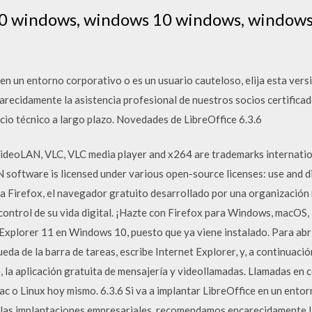
0 windows, windows 10 windows, window
e en un entorno corporativo o es un usuario cauteloso, elija esta vers
ecidamente la asistencia profesional de nuestros socios certificado
cio técnico a largo plazo. Novedades de LibreOffice 6.3.6
ideoLAN, VLC, VLC media player and x264 are trademarks internatio
 software is licensed under various open-source licenses: use and di
a Firefox, el navegador gratuito desarrollado por una organización 
l control de su vida digital. ¡Hazte con Firefox para Windows, macOS,
 Explorer 11 en Windows 10, puesto que ya viene instalado. Para abr
da de la barra de tareas, escribe Internet Explorer, y, a continuaci
e, la aplicación gratuita de mensajería y videollamadas. Llamadas en
o Linux hoy mismo. 6.3.6 Si va a implantar LibreOffice en un entor
ra las implantaciones empresariales, recomendamos encarecidamente l