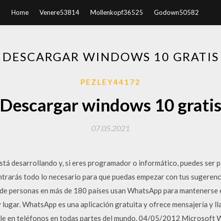
Home
Venere53814
Mollenkopf36525
Godown50582
DESCARGAR WINDOWS 10 GRATIS
PEZLEY44172
Descargar windows 10 grati
07.05.2021
tá desarrollando y, si eres programador o informático, puedes ser p
contrarás todo lo necesario para que puedas empezar con tus sugeren
 de personas en más de 180 países usan WhatsApp para mantenerse 
 lugar. WhatsApp es una aplicación gratuita y ofrece mensajería y l
nible en teléfonos en todas partes del mundo. 04/05/2012 Microsof