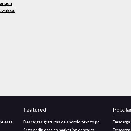
ersion
download
Featured
Popula
opuesta
Descargas gratuitas de android text to pc
Descarga 
Seth godin esto es marketing descarga
Descarga 