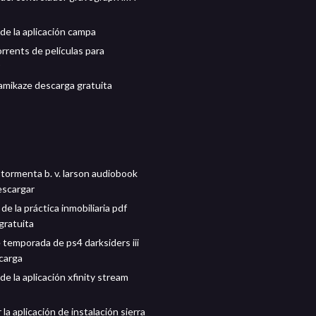
de la aplicación campa
rrents de películas para
mikaze descarga gratuita
 tormenta b. v. larson audiobook
escargar
 de la práctica inmobiliaria pdf
gratuita
 temporada de ps4 darksiders iii
carga
e la aplicación xfinity stream
la aplicación de instalación sierra