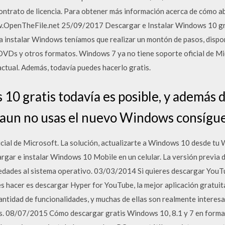
ntrato de licencia. Para obtener más información acerca de cómo ab
ww.OpenTheFile.net 25/09/2017 Descargar e Instalar Windows 10 gr
instalar Windows teníamos que realizar un montón de pasos, dispon
DVDs y otros formatos. Windows 7 ya no tiene soporte oficial de Mic
tual. Además, todavía puedes hacerlo gratis.
0 gratis todavía es posible, y además 
I aun no usas el nuevo Windows consígue
cial de Microsoft. La solución, actualizarte a Windows 10 desde tu
rgar e instalar Windows 10 Mobile en un celular. La versión previa
edades al sistema operativo. 03/03/2014 Si quieres descargar YouTu
 hacer es descargar Hyper for YouTube, la mejor aplicación gratuit
ntidad de funcionalidades, y muchas de ellas son realmente interes
os. 08/07/2015 Cómo descargar gratis Windows 10, 8.1 y 7 en forma