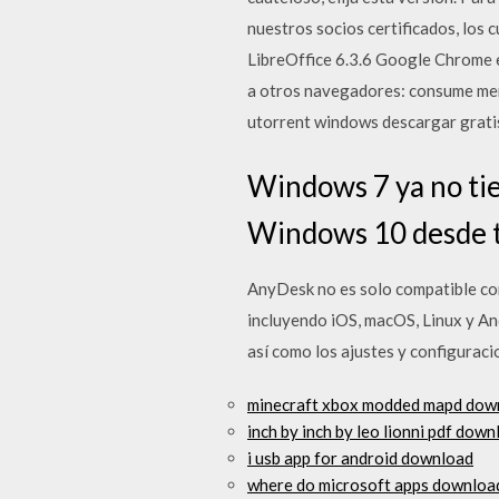
nuestros socios certificados, los 
LibreOffice 6.3.6 Google Chrome e
a otros navegadores: consume men
utorrent windows descargar grati
Windows 7 ya no tien
Windows 10 desde t
AnyDesk no es solo compatible co
incluyendo iOS, macOS, Linux y And
así como los ajustes y configurac
minecraft xbox modded mapd dow
inch by inch by leo lionni pdf dow
i usb app for android download
where do microsoft apps downloa