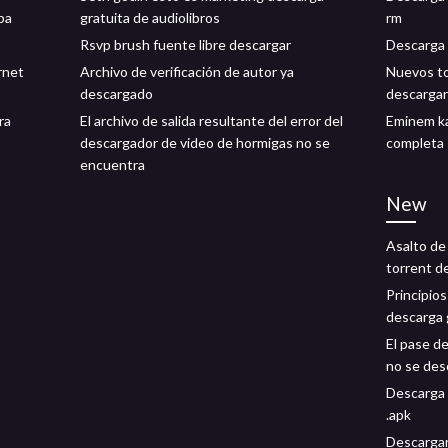
ba
gratuita de audiolibros
rm
Rsvp brush fuente libre descargar
Descarga 
rnet
Archivo de verificación de autor ya
Nuevos to
descargado
descargar
ra
El archivo de salida resultante del error del
Eminem ka
descargador de video de hormigas no se
completa
encuentra
New
Asalto de
torrent d
Principios
descarga 
El pase de
no se des
Descarga d
.apk
Descargar 