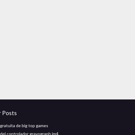
r Posts
gratuita de big top games
del controlador gravograph im4